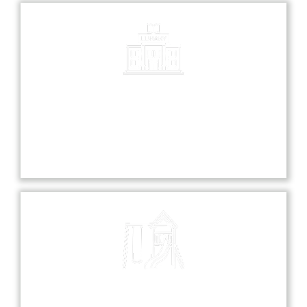
Library
Our library is a treasure trove of knowledge,
offering a diverse collection of books and
resources for all students.
Playground