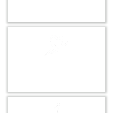
Our school playground is a vibrant space where
students can play, socialize, and engage in various
sports and recreational activities.
Sports
Sports at our school promote teamwork,
discipline, and fitness, offering students various
opportunities to excel in diverse athletic activities.