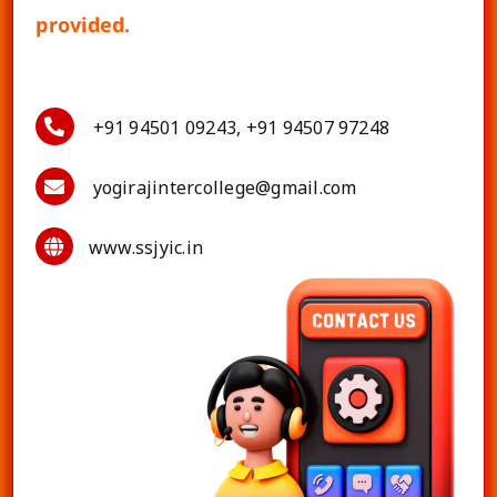
provided.
+91 94501 09243, +91 94507 97248
yogirajintercollege@gmail.com
www.ssjyic.in