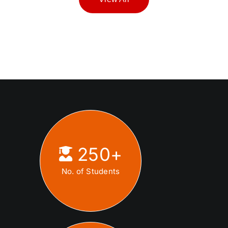
250
+
No. of Students