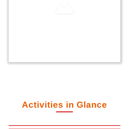
Laboratories
Our laboratories are equipped with modern
technology, providing students with hands-on
experience in science, computer, and language
studies.
Activities in Glance