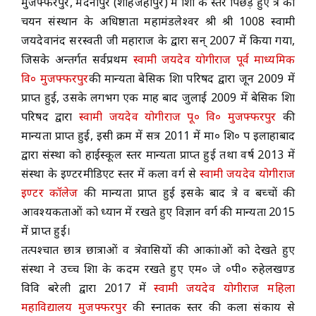
मुजफ्फरपुर, मदनापुर (शाहजहाँपुर) में शिक्षा के स्तर पिछड़े हुए क्षेत्र का
चयन संस्थान के अधिष्ठाता महामंडलेश्वर श्री श्री 1008 स्वामी
ACADEMICS
जयदेवानंद सरस्वती जी महाराज के द्वारा सन् 2007 में किया गया,
जिसके अन्तर्गत सर्वप्रथम
स्वामी जयदेव योगीराज पूर्व माध्यमिक
NEWS & EVENT
वि० मुजफ्फरपुर
की मान्यता बेसिक शिक्षा परिषद द्वारा जून 2009 में
प्राप्त हुई, उसके लगभग एक माह बाद जुलाई 2009 में बेसिक शिक्षा
परिषद द्वारा
स्वामी जयदेव योगीराज पू० वि० मुजफ्फरपुर
की
Important Documents
मान्यता प्राप्त हुई, इसी क्रम में सत्र 2011 में मा० शि० प इलाहाबाद
द्वारा संस्था को हाईस्कूल स्तर मान्यता प्राप्त हुई तथा वर्ष 2013 में
Gallery
संस्था के इण्टरमीडिएट स्तर में कला वर्ग से
स्वामी जयदेव योगीराज
इण्टर कॉलेज
की मान्यता प्राप्त हुई इसके बाद क्षेत्र व बच्चों की
Contact Us
आवश्यकताओं को ध्यान में रखते हुए विज्ञान वर्ग की मान्यता 2015
में प्राप्त हुई।
तत्पश्चात छात्र छात्राओं व क्षेत्रवासियों की आकांक्षाओं को देखते हुए
संस्था ने उच्च शिक्षा के कदम रखते हुए एम० जे ०पी० रुहेलखण्ड
विवि बरेली द्वारा 2017 में
स्वामी जयदेव योगीराज महिला
महाविद्यालय मुजफ्फरपुर
की स्नातक स्तर की कला संकाय से