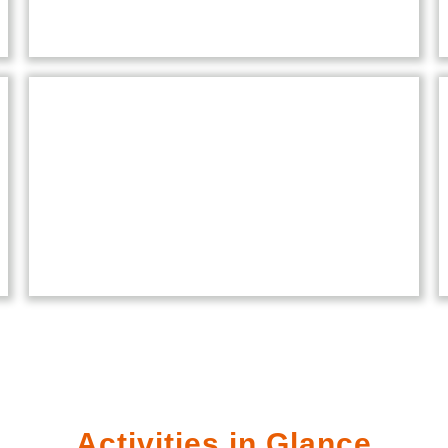
Sports
Sports at our school promote
teamwork, discipline, and fitness,
offering students various
opportunities to excel in diverse
athletic activities.
Activities in Glance