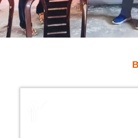
B
Experienced Faculties
Our school boasts highly
experienced faculties dedicated to
providing exceptional education and
nurturing each student’s academic