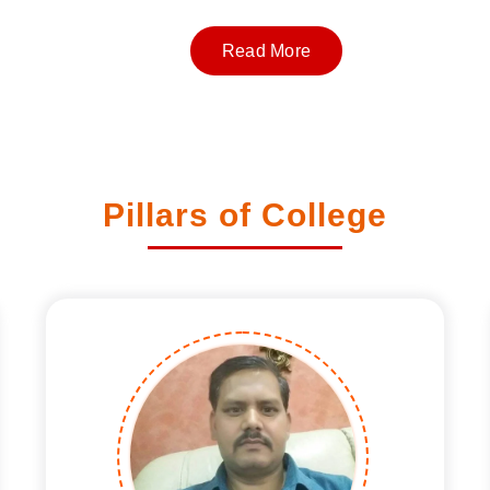
Read More
Pillars of College