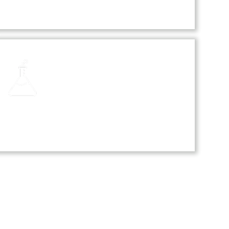
Laboratories
Our laboratories are equipped with
modern technology, providing
students with hands-on experience
in science, computer, and language
studies.