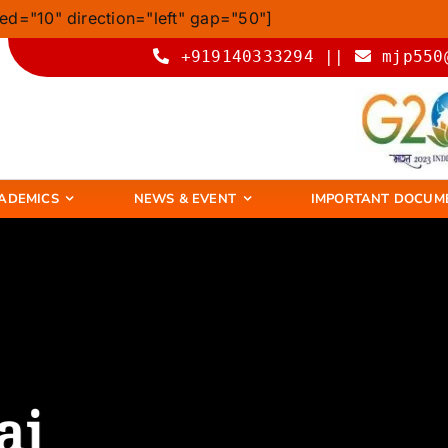
ed="10" direction="left" gap="50"]
+919140333294 ||
mjp550
ADEMICS
NEWS & EVENT
IMPORTANT DOCUM