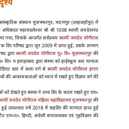
ृश्य
ांस्कृतिक संस्थान मुजफ्फरपुर, मदनापुर (शाहजहाँपुर) में
न के अधिष्ठाता महामंडलेश्वर श्री श्री 1008 स्वामी जयदेवानंद
िया गया, जिसके अन्तर्गत सर्वप्रथम
स्वामी जयदेव योगीराज
क शिक्षा परिषद द्वारा जून 2009 में प्राप्त हुई, उसके लगभग
षद द्वारा
स्वामी जयदेव योगीराज पू० वि० मुजफ्फरपुर
की
ं मा० शि० प इलाहाबाद द्वारा संस्था को हाईस्कूल स्तर मान्यता
रमीडिएट स्तर में कला वर्ग से
स्वामी जयदेव योगीराज इण्टर
व बच्चों की आवश्यकताओं को ध्यान में रखते हुए विज्ञान वर्ग की
ंक्षाओं को देखते हुए संस्था ने उच्च शिक्षा के कदम रखते हुए एम०
स्वामी जयदेव योगीराज महिला महाविद्यालय मुजफ्फरपुर
की
ुई तत्पश्चात वर्ष 2018 में सहशिक्षा की मान्यता प्राप्त हुई
गत एम०ए०. हिन्दी, अंग्रेजी समाजशास्त्र एवं गृहविज्ञान की