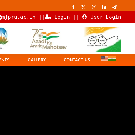
@mjpru.ac.in ||
Login
||
User Login
ENTS
GALLERY
CONTACT US