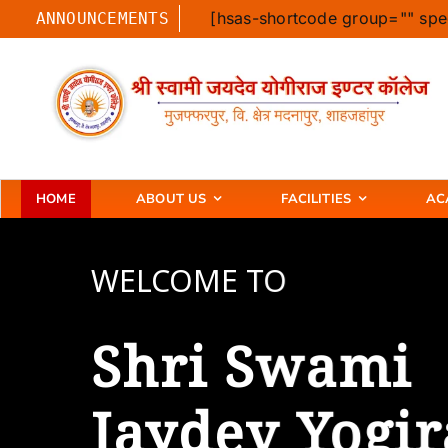
Skip
[hsas-shortcode group="" spe
ANNOUNCEMENTS
to
content
HOME
ABOUT US
FACILITIES
AC