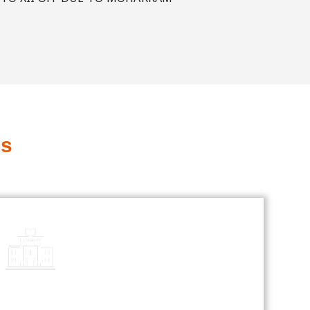
ts
Library
Our library is a treasure trove of
knowledge, offering a diverse
collection of books and resources
for all students.