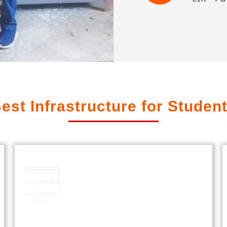
est Infrastructure for Studen
Computer Lab
Our state-of-the-art computer lab
offers students hands-on experience
with the latest technology and
software for enhanced learning.