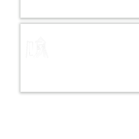
and personal growth.
Playground
Our school playground is a vibrant
space where students can play,
socialize, and engage in various
sports and recreational activities.