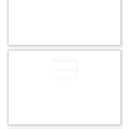
Experienced Faculties
Our school boasts highly experienced faculties
dedicated to providing exceptional education and
nurturing each student’s academic and personal
growth.
Computer Lab
Our state-of-the-art computer lab offers students
hands-on experience with the latest technology
and software for enhanced learning.