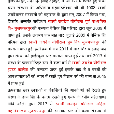
मुजफ्फरपुर, मदनापुर (शाहजहाँपुर) में शिक्षा के स्तर पिछड़े हुए क्षेत्र का
चयन संस्थान के अधिष्ठाता महामंडलेश्वर श्री श्री 1008 स्वामी
ACADEMICS
जयदेवानंद सरस्वती जी महाराज के द्वारा सन् 2007 में किया गया,
जिसके अन्तर्गत सर्वप्रथम
स्वामी जयदेव योगीराज पूर्व माध्यमिक
NEWS & EVENT
वि० मुजफ्फरपुर
की मान्यता बेसिक शिक्षा परिषद द्वारा जून 2009 में
प्राप्त हुई, उसके लगभग एक माह बाद जुलाई 2009 में बेसिक शिक्षा
परिषद द्वारा
स्वामी जयदेव योगीराज पू० वि० मुजफ्फरपुर
की
Important Documents
मान्यता प्राप्त हुई, इसी क्रम में सत्र 2011 में मा० शि० प इलाहाबाद
द्वारा संस्था को हाईस्कूल स्तर मान्यता प्राप्त हुई तथा वर्ष 2013 में
Gallery
संस्था के इण्टरमीडिएट स्तर में कला वर्ग से
स्वामी जयदेव योगीराज
इण्टर कॉलेज
की मान्यता प्राप्त हुई इसके बाद क्षेत्र व बच्चों की
Contact Us
आवश्यकताओं को ध्यान में रखते हुए विज्ञान वर्ग की मान्यता 2015
में प्राप्त हुई।
तत्पश्चात छात्र छात्राओं व क्षेत्रवासियों की आकांक्षाओं को देखते हुए
संस्था ने उच्च शिक्षा के कदम रखते हुए एम० जे ०पी० रुहेलखण्ड
विवि बरेली द्वारा 2017 में
स्वामी जयदेव योगीराज महिला
महाविद्यालय मुजफ्फरपुर
की स्नातक स्तर की कला संकाय से