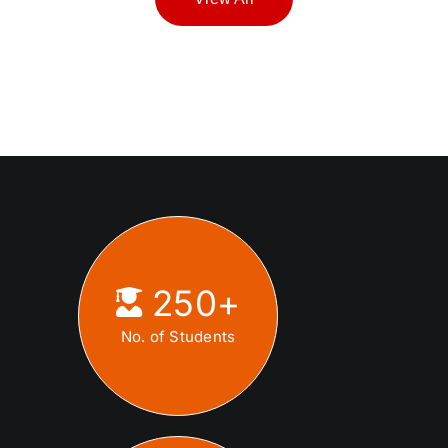
250
+
No. of Students