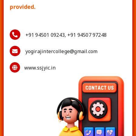
provided.
+91 94501 09243, +91 94507 97248
yogirajintercollege@gmail.com
www.ssjyic.in