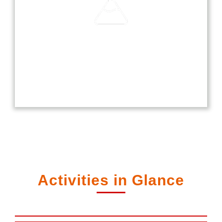
Laboratories
Our laboratories are equipped with modern
technology, providing students with hands-on
experience in science, computer, and language
studies.
Activities in Glance