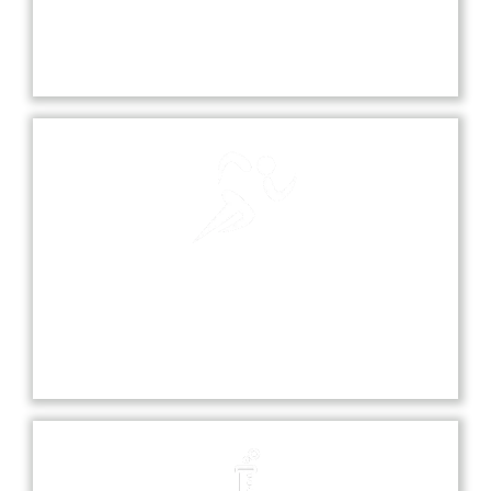
Our school playground is a vibrant space where
students can play, socialize, and engage in various
sports and recreational activities.
Sports
Sports at our school promote teamwork,
discipline, and fitness, offering students various
opportunities to excel in diverse athletic activities.