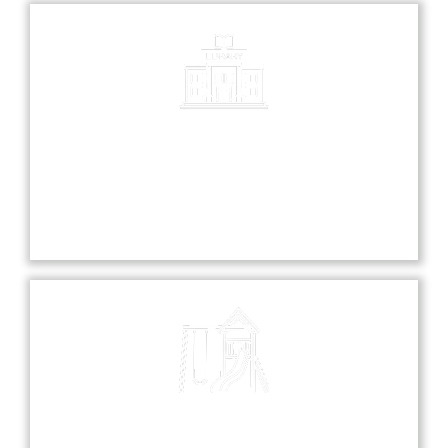
Library
Our library is a treasure trove of knowledge,
offering a diverse collection of books and
resources for all students.
Playground