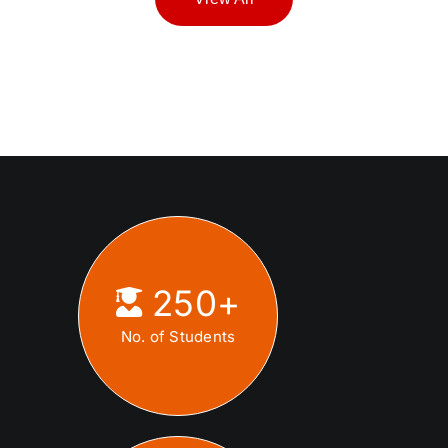
250
+
No. of Students