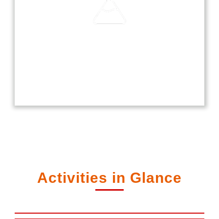
Laboratories
Our laboratories are equipped with modern
technology, providing students with hands-on
experience in science, computer, and language
studies.
Activities in Glance