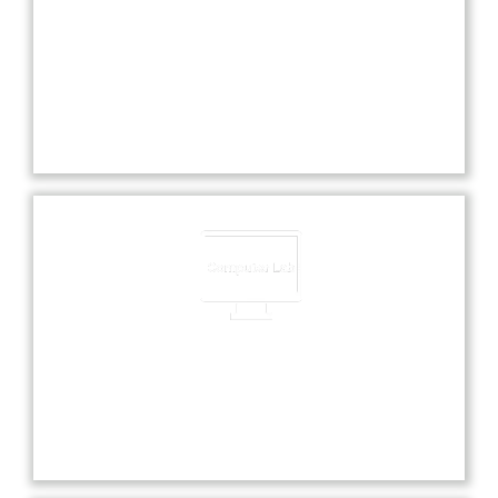
Experienced Faculties
Our school boasts highly experienced faculties
dedicated to providing exceptional education and
nurturing each student’s academic and personal
growth.
Computer Lab
Our state-of-the-art computer lab offers students
hands-on experience with the latest technology
and software for enhanced learning.