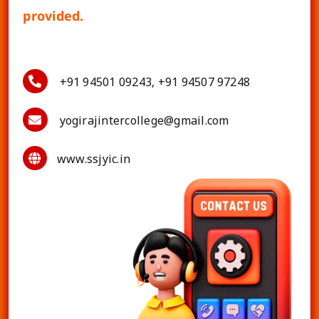
provided.
+91 94501 09243, +91 94507 97248
yogirajintercollege@gmail.com
www.ssjyic.in