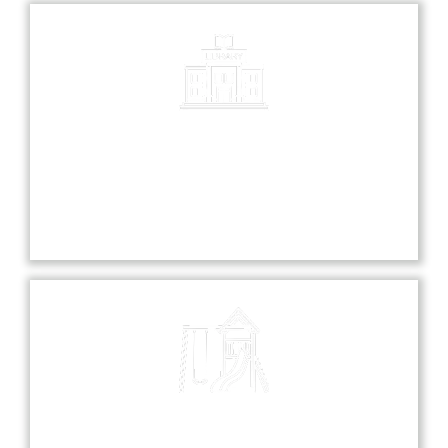
Library
Our library is a treasure trove of knowledge,
offering a diverse collection of books and
resources for all students.
Playground