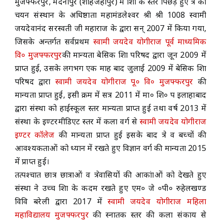
मुजफ्फरपुर, मदनापुर (शाहजहाँपुर) में शिक्षा के स्तर पिछड़े हुए क्षेत्र का
चयन संस्थान के अधिष्ठाता महामंडलेश्वर श्री श्री 1008 स्वामी
ACADEMICS
जयदेवानंद सरस्वती जी महाराज के द्वारा सन् 2007 में किया गया,
जिसके अन्तर्गत सर्वप्रथम
स्वामी जयदेव योगीराज पूर्व माध्यमिक
NEWS & EVENT
वि० मुजफ्फरपुर
की मान्यता बेसिक शिक्षा परिषद द्वारा जून 2009 में
प्राप्त हुई, उसके लगभग एक माह बाद जुलाई 2009 में बेसिक शिक्षा
परिषद द्वारा
स्वामी जयदेव योगीराज पू० वि० मुजफ्फरपुर
की
Important Documents
मान्यता प्राप्त हुई, इसी क्रम में सत्र 2011 में मा० शि० प इलाहाबाद
द्वारा संस्था को हाईस्कूल स्तर मान्यता प्राप्त हुई तथा वर्ष 2013 में
Gallery
संस्था के इण्टरमीडिएट स्तर में कला वर्ग से
स्वामी जयदेव योगीराज
इण्टर कॉलेज
की मान्यता प्राप्त हुई इसके बाद क्षेत्र व बच्चों की
Contact Us
आवश्यकताओं को ध्यान में रखते हुए विज्ञान वर्ग की मान्यता 2015
में प्राप्त हुई।
तत्पश्चात छात्र छात्राओं व क्षेत्रवासियों की आकांक्षाओं को देखते हुए
संस्था ने उच्च शिक्षा के कदम रखते हुए एम० जे ०पी० रुहेलखण्ड
विवि बरेली द्वारा 2017 में
स्वामी जयदेव योगीराज महिला
महाविद्यालय मुजफ्फरपुर
की स्नातक स्तर की कला संकाय से