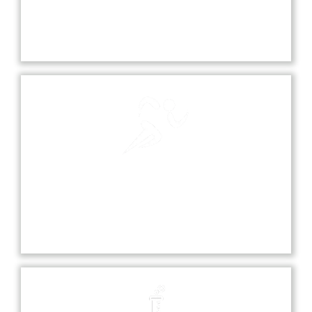
Our school playground is a vibrant space where
students can play, socialize, and engage in various
sports and recreational activities.
Sports
Sports at our school promote teamwork,
discipline, and fitness, offering students various
opportunities to excel in diverse athletic activities.