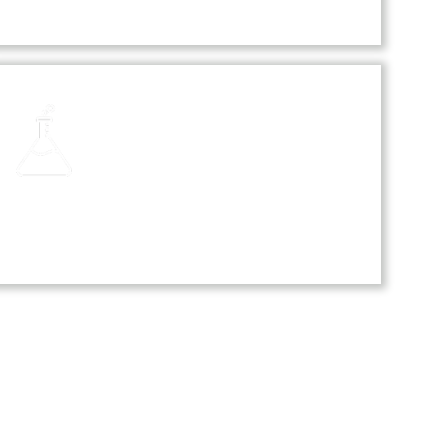
Laboratories
Our laboratories are equipped with
modern technology, providing
students with hands-on experience
in science, computer, and language
studies.