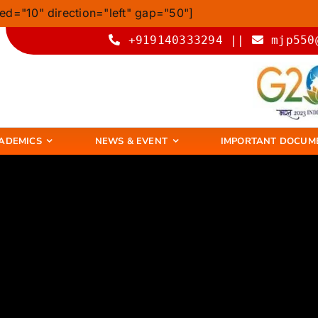
ed="10" direction="left" gap="50"]
+919140333294 ||
mjp550
ADEMICS
NEWS & EVENT
IMPORTANT DOCUM