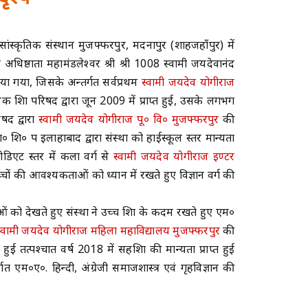
ांस्कृतिक संस्थान मुजफ्फरपुर, मदनापुर (शाहजहाँपुर) में
न के अधिष्ठाता महामंडलेश्वर श्री श्री 1008 स्वामी जयदेवानंद
िया गया, जिसके अन्तर्गत सर्वप्रथम
स्वामी जयदेव योगीराज
क शिक्षा परिषद द्वारा जून 2009 में प्राप्त हुई, उसके लगभग
षद द्वारा
स्वामी जयदेव योगीराज पू० वि० मुजफ्फरपुर
की
ं मा० शि० प इलाहाबाद द्वारा संस्था को हाईस्कूल स्तर मान्यता
रमीडिएट स्तर में कला वर्ग से
स्वामी जयदेव योगीराज इण्टर
व बच्चों की आवश्यकताओं को ध्यान में रखते हुए विज्ञान वर्ग की
ंक्षाओं को देखते हुए संस्था ने उच्च शिक्षा के कदम रखते हुए एम०
स्वामी जयदेव योगीराज महिला महाविद्यालय मुजफ्फरपुर
की
ुई तत्पश्चात वर्ष 2018 में सहशिक्षा की मान्यता प्राप्त हुई
गत एम०ए०. हिन्दी, अंग्रेजी समाजशास्त्र एवं गृहविज्ञान की