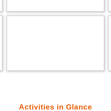
Sports
Sports at our school promote
teamwork, discipline, and fitness,
offering students various
opportunities to excel in diverse
athletic activities.
Activities in Glance