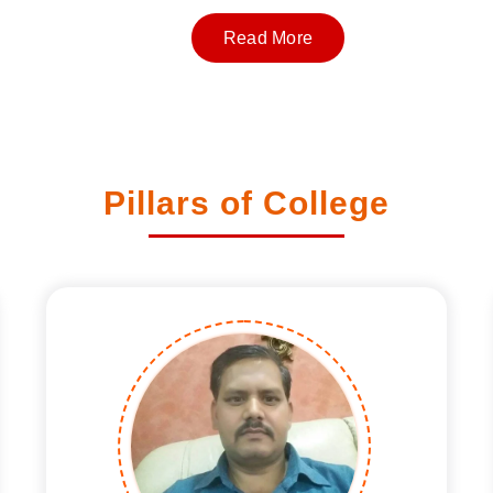
Read More
Pillars of College