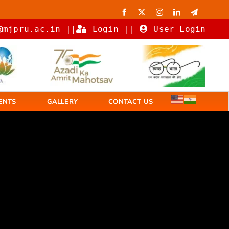
@mjpru.ac.in ||
Login
||
User Login
ENTS
GALLERY
CONTACT US