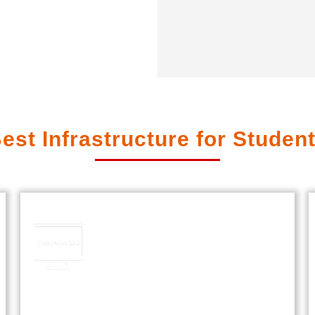
est Infrastructure for Studen
Computer Lab
Our state-of-the-art computer lab
offers students hands-on experience
with the latest technology and
software for enhanced learning.