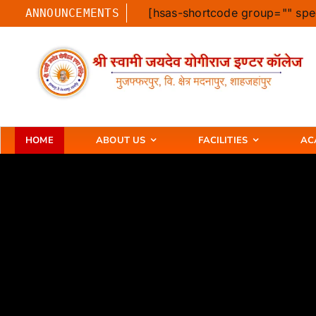
Skip
[hsas-shortcode group="" spe
ANNOUNCEMENTS
to
content
HOME
ABOUT US
FACILITIES
AC