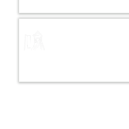
and personal growth.
Playground
Our school playground is a vibrant
space where students can play,
socialize, and engage in various
sports and recreational activities.