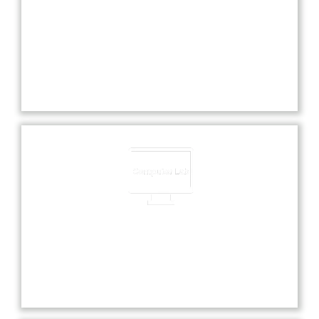
Experienced Faculties
Our school boasts highly experienced faculties
dedicated to providing exceptional education and
nurturing each student’s academic and personal
growth.
Computer Lab
Our state-of-the-art computer lab offers students
hands-on experience with the latest technology
and software for enhanced learning.