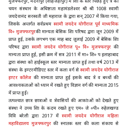
मुजफ्फरपुर, मदनापुर (शाहजहाँपुर) में शिक्षा के स्तर पिछड़े हुए क्षेत्र का
चयन संस्थान के अधिष्ठाता महामंडलेश्वर श्री श्री 1008 स्वामी
ACADEMICS
जयदेवानंद सरस्वती जी महाराज के द्वारा सन् 2007 में किया गया,
जिसके अन्तर्गत सर्वप्रथम
स्वामी जयदेव योगीराज पूर्व माध्यमिक
NEWS & EVENT
वि० मुजफ्फरपुर
की मान्यता बेसिक शिक्षा परिषद द्वारा जून 2009 में
प्राप्त हुई, उसके लगभग एक माह बाद जुलाई 2009 में बेसिक शिक्षा
परिषद द्वारा
स्वामी जयदेव योगीराज पू० वि० मुजफ्फरपुर
की
Important Documents
मान्यता प्राप्त हुई, इसी क्रम में सत्र 2011 में मा० शि० प इलाहाबाद
द्वारा संस्था को हाईस्कूल स्तर मान्यता प्राप्त हुई तथा वर्ष 2013 में
Gallery
संस्था के इण्टरमीडिएट स्तर में कला वर्ग से
स्वामी जयदेव योगीराज
इण्टर कॉलेज
की मान्यता प्राप्त हुई इसके बाद क्षेत्र व बच्चों की
Contact Us
आवश्यकताओं को ध्यान में रखते हुए विज्ञान वर्ग की मान्यता 2015
में प्राप्त हुई।
तत्पश्चात छात्र छात्राओं व क्षेत्रवासियों की आकांक्षाओं को देखते हुए
संस्था ने उच्च शिक्षा के कदम रखते हुए एम० जे ०पी० रुहेलखण्ड
विवि बरेली द्वारा 2017 में
स्वामी जयदेव योगीराज महिला
महाविद्यालय मुजफ्फरपुर
की स्नातक स्तर की कला संकाय से