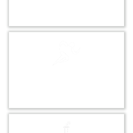
Our school playground is a vibrant space where
students can play, socialize, and engage in various
sports and recreational activities.
Sports
Sports at our school promote teamwork,
discipline, and fitness, offering students various
opportunities to excel in diverse athletic activities.