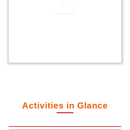
Laboratories
Our laboratories are equipped with modern
technology, providing students with hands-on
experience in science, computer, and language
studies.
Activities in Glance