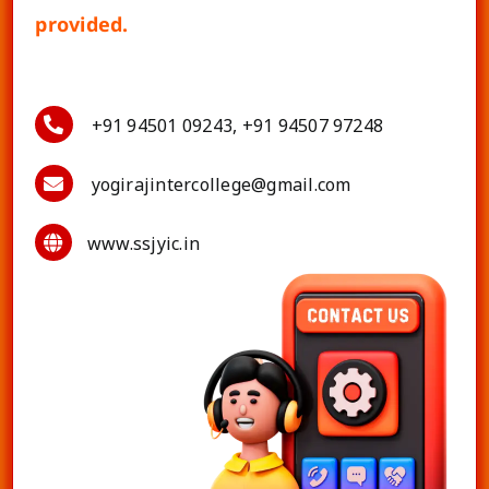
provided.
+91 94501 09243, +91 94507 97248
yogirajintercollege@gmail.com
www.ssjyic.in