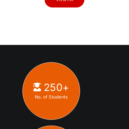
250
+
No. of Students