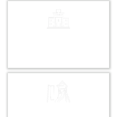
Library
Our library is a treasure trove of knowledge,
offering a diverse collection of books and
resources for all students.
Playground