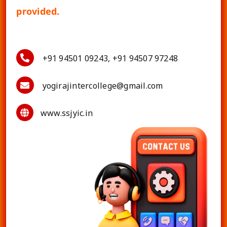
provided.
+91 94501 09243, +91 94507 97248
yogirajintercollege@gmail.com
www.ssjyic.in