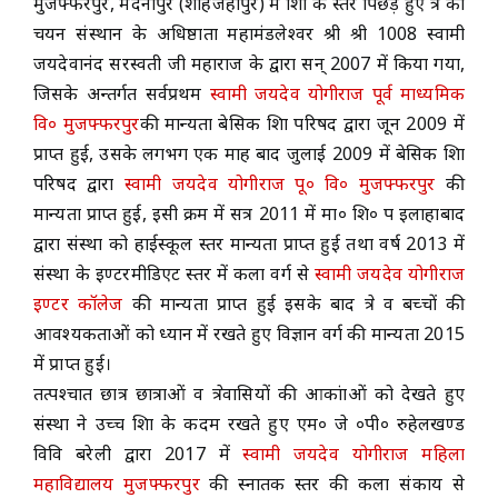
मुजफ्फरपुर, मदनापुर (शाहजहाँपुर) में शिक्षा के स्तर पिछड़े हुए क्षेत्र का
चयन संस्थान के अधिष्ठाता महामंडलेश्वर श्री श्री 1008 स्वामी
ACADEMICS
जयदेवानंद सरस्वती जी महाराज के द्वारा सन् 2007 में किया गया,
जिसके अन्तर्गत सर्वप्रथम
स्वामी जयदेव योगीराज पूर्व माध्यमिक
NEWS & EVENT
वि० मुजफ्फरपुर
की मान्यता बेसिक शिक्षा परिषद द्वारा जून 2009 में
प्राप्त हुई, उसके लगभग एक माह बाद जुलाई 2009 में बेसिक शिक्षा
परिषद द्वारा
स्वामी जयदेव योगीराज पू० वि० मुजफ्फरपुर
की
Important Documents
मान्यता प्राप्त हुई, इसी क्रम में सत्र 2011 में मा० शि० प इलाहाबाद
द्वारा संस्था को हाईस्कूल स्तर मान्यता प्राप्त हुई तथा वर्ष 2013 में
Gallery
संस्था के इण्टरमीडिएट स्तर में कला वर्ग से
स्वामी जयदेव योगीराज
इण्टर कॉलेज
की मान्यता प्राप्त हुई इसके बाद क्षेत्र व बच्चों की
Contact Us
आवश्यकताओं को ध्यान में रखते हुए विज्ञान वर्ग की मान्यता 2015
में प्राप्त हुई।
तत्पश्चात छात्र छात्राओं व क्षेत्रवासियों की आकांक्षाओं को देखते हुए
संस्था ने उच्च शिक्षा के कदम रखते हुए एम० जे ०पी० रुहेलखण्ड
विवि बरेली द्वारा 2017 में
स्वामी जयदेव योगीराज महिला
महाविद्यालय मुजफ्फरपुर
की स्नातक स्तर की कला संकाय से