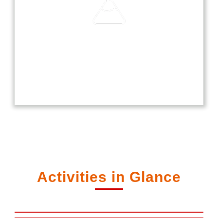
Laboratories
Our laboratories are equipped with modern
technology, providing students with hands-on
experience in science, computer, and language
studies.
Activities in Glance