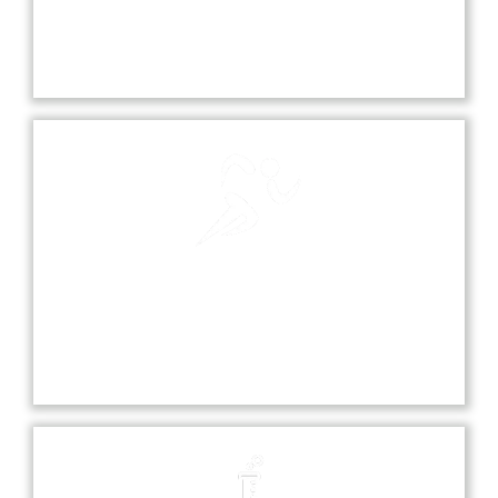
Our school playground is a vibrant space where
students can play, socialize, and engage in various
sports and recreational activities.
Sports
Sports at our school promote teamwork,
discipline, and fitness, offering students various
opportunities to excel in diverse athletic activities.