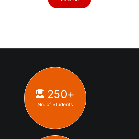
250
+
No. of Students