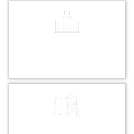
Library
Our library is a treasure trove of knowledge,
offering a diverse collection of books and
resources for all students.
Playground