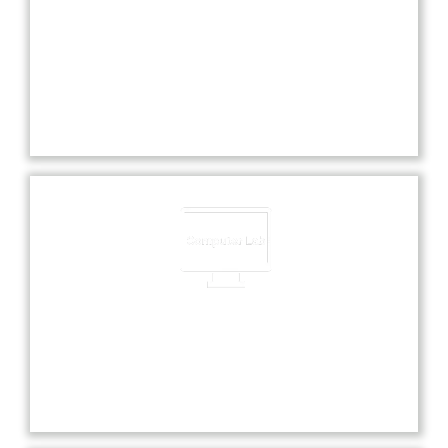
Experienced Faculties
Our school boasts highly experienced faculties
dedicated to providing exceptional education and
nurturing each student’s academic and personal
growth.
Computer Lab
Our state-of-the-art computer lab offers students
hands-on experience with the latest technology
and software for enhanced learning.