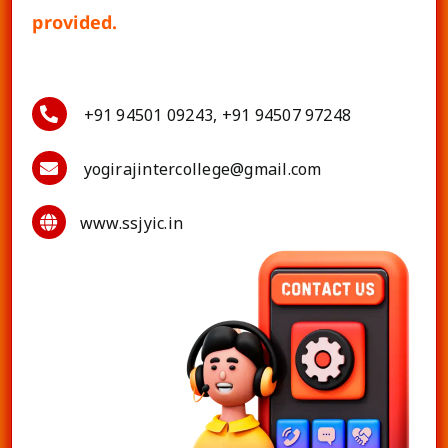
provided.
+91 94501 09243, +91 94507 97248
yogirajintercollege@gmail.com
www.ssjyic.in