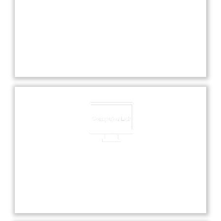
Experienced Faculties
Our school boasts highly experienced faculties
dedicated to providing exceptional education and
nurturing each student’s academic and personal
growth.
Computer Lab
Our state-of-the-art computer lab offers students
hands-on experience with the latest technology
and software for enhanced learning.