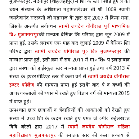
मुजफ्फरपुर, मदनापुर (शाहजहाँपुर) में शिक्षा के स्तर पिछड़े हुए क्षेत्र का
चयन संस्थान के अधिष्ठाता महामंडलेश्वर श्री श्री 1008 स्वामी
ACADEMICS
जयदेवानंद सरस्वती जी महाराज के द्वारा सन् 2007 में किया गया,
जिसके अन्तर्गत सर्वप्रथम
स्वामी जयदेव योगीराज पूर्व माध्यमिक
NEWS & EVENT
वि० मुजफ्फरपुर
की मान्यता बेसिक शिक्षा परिषद द्वारा जून 2009 में
प्राप्त हुई, उसके लगभग एक माह बाद जुलाई 2009 में बेसिक शिक्षा
परिषद द्वारा
स्वामी जयदेव योगीराज पू० वि० मुजफ्फरपुर
की
Important Documents
मान्यता प्राप्त हुई, इसी क्रम में सत्र 2011 में मा० शि० प इलाहाबाद
द्वारा संस्था को हाईस्कूल स्तर मान्यता प्राप्त हुई तथा वर्ष 2013 में
Gallery
संस्था के इण्टरमीडिएट स्तर में कला वर्ग से
स्वामी जयदेव योगीराज
इण्टर कॉलेज
की मान्यता प्राप्त हुई इसके बाद क्षेत्र व बच्चों की
Contact Us
आवश्यकताओं को ध्यान में रखते हुए विज्ञान वर्ग की मान्यता 2015
में प्राप्त हुई।
तत्पश्चात छात्र छात्राओं व क्षेत्रवासियों की आकांक्षाओं को देखते हुए
संस्था ने उच्च शिक्षा के कदम रखते हुए एम० जे ०पी० रुहेलखण्ड
विवि बरेली द्वारा 2017 में
स्वामी जयदेव योगीराज महिला
महाविद्यालय मुजफ्फरपुर
की स्नातक स्तर की कला संकाय से