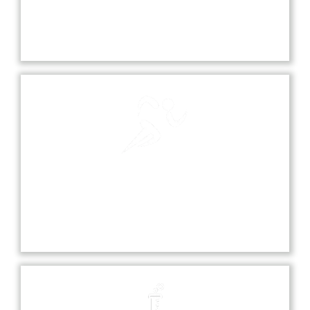
Our school playground is a vibrant space where
students can play, socialize, and engage in various
sports and recreational activities.
Sports
Sports at our school promote teamwork,
discipline, and fitness, offering students various
opportunities to excel in diverse athletic activities.