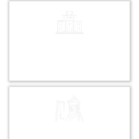
Library
Our library is a treasure trove of knowledge,
offering a diverse collection of books and
resources for all students.
Playground