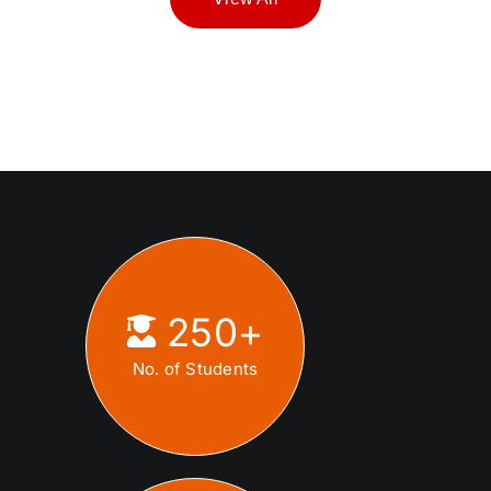
250
+
No. of Students