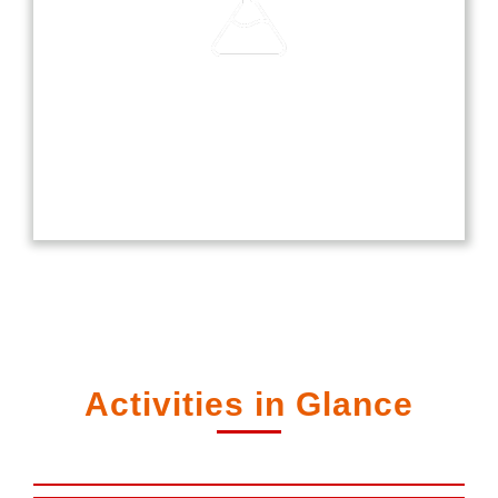
Laboratories
Our laboratories are equipped with modern
technology, providing students with hands-on
experience in science, computer, and language
studies.
Activities in Glance