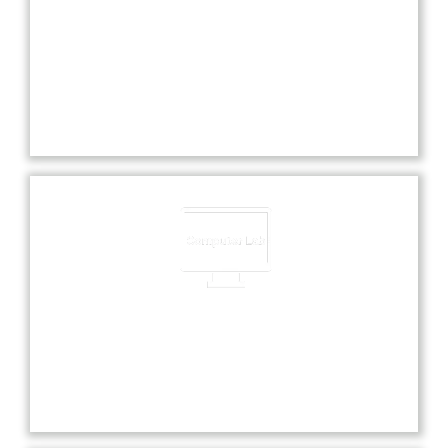
Experienced Faculties
Our school boasts highly experienced faculties
dedicated to providing exceptional education and
nurturing each student’s academic and personal
growth.
Computer Lab
Our state-of-the-art computer lab offers students
hands-on experience with the latest technology
and software for enhanced learning.