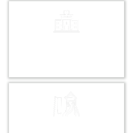
Library
Our library is a treasure trove of knowledge,
offering a diverse collection of books and
resources for all students.
Playground