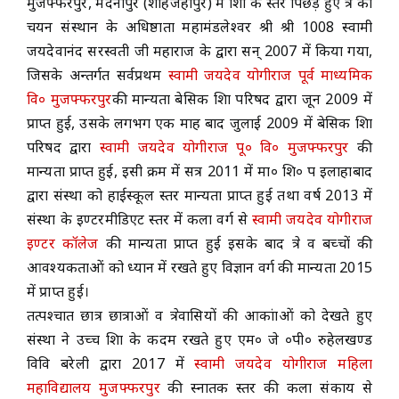
मुजफ्फरपुर, मदनापुर (शाहजहाँपुर) में शिक्षा के स्तर पिछड़े हुए क्षेत्र का
चयन संस्थान के अधिष्ठाता महामंडलेश्वर श्री श्री 1008 स्वामी
ACADEMICS
जयदेवानंद सरस्वती जी महाराज के द्वारा सन् 2007 में किया गया,
जिसके अन्तर्गत सर्वप्रथम
स्वामी जयदेव योगीराज पूर्व माध्यमिक
NEWS & EVENT
वि० मुजफ्फरपुर
की मान्यता बेसिक शिक्षा परिषद द्वारा जून 2009 में
प्राप्त हुई, उसके लगभग एक माह बाद जुलाई 2009 में बेसिक शिक्षा
परिषद द्वारा
स्वामी जयदेव योगीराज पू० वि० मुजफ्फरपुर
की
Important Documents
मान्यता प्राप्त हुई, इसी क्रम में सत्र 2011 में मा० शि० प इलाहाबाद
द्वारा संस्था को हाईस्कूल स्तर मान्यता प्राप्त हुई तथा वर्ष 2013 में
Gallery
संस्था के इण्टरमीडिएट स्तर में कला वर्ग से
स्वामी जयदेव योगीराज
इण्टर कॉलेज
की मान्यता प्राप्त हुई इसके बाद क्षेत्र व बच्चों की
Contact Us
आवश्यकताओं को ध्यान में रखते हुए विज्ञान वर्ग की मान्यता 2015
में प्राप्त हुई।
तत्पश्चात छात्र छात्राओं व क्षेत्रवासियों की आकांक्षाओं को देखते हुए
संस्था ने उच्च शिक्षा के कदम रखते हुए एम० जे ०पी० रुहेलखण्ड
विवि बरेली द्वारा 2017 में
स्वामी जयदेव योगीराज महिला
महाविद्यालय मुजफ्फरपुर
की स्नातक स्तर की कला संकाय से