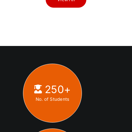
250
+
No. of Students