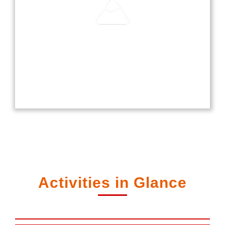
Laboratories
Our laboratories are equipped with modern
technology, providing students with hands-on
experience in science, computer, and language
studies.
Activities in Glance