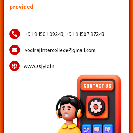
provided.
+91 94501 09243, +91 94507 97248
yogirajintercollege@gmail.com
www.ssjyic.in