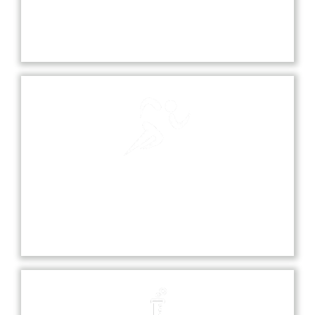
Our school playground is a vibrant space where
students can play, socialize, and engage in various
sports and recreational activities.
Sports
Sports at our school promote teamwork,
discipline, and fitness, offering students various
opportunities to excel in diverse athletic activities.