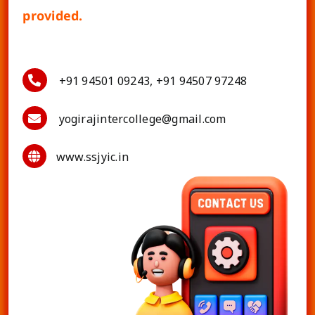
provided.
+91 94501 09243, +91 94507 97248
yogirajintercollege@gmail.com
www.ssjyic.in