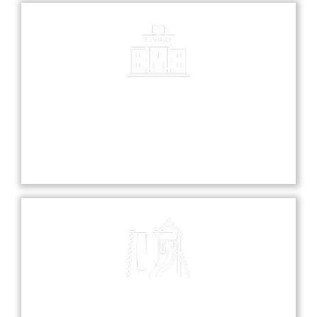
Library
Our library is a treasure trove of knowledge,
offering a diverse collection of books and
resources for all students.
Playground