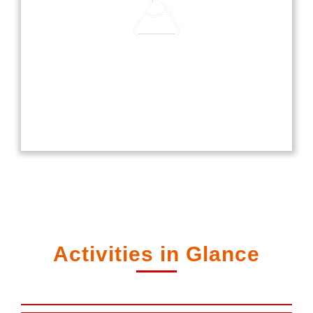
Laboratories
Our laboratories are equipped with modern
technology, providing students with hands-on
experience in science, computer, and language
studies.
Activities in Glance