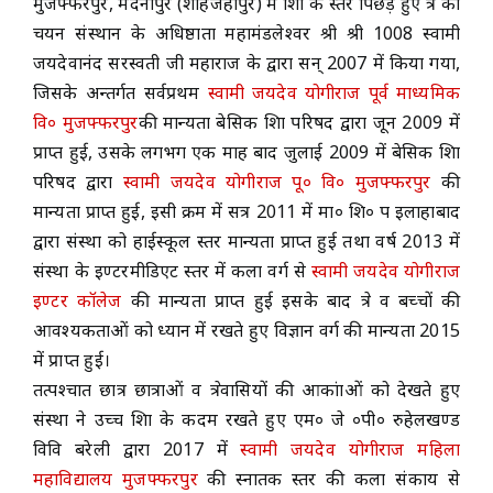
मुजफ्फरपुर, मदनापुर (शाहजहाँपुर) में शिक्षा के स्तर पिछड़े हुए क्षेत्र का
चयन संस्थान के अधिष्ठाता महामंडलेश्वर श्री श्री 1008 स्वामी
ACADEMICS
जयदेवानंद सरस्वती जी महाराज के द्वारा सन् 2007 में किया गया,
जिसके अन्तर्गत सर्वप्रथम
स्वामी जयदेव योगीराज पूर्व माध्यमिक
NEWS & EVENT
वि० मुजफ्फरपुर
की मान्यता बेसिक शिक्षा परिषद द्वारा जून 2009 में
प्राप्त हुई, उसके लगभग एक माह बाद जुलाई 2009 में बेसिक शिक्षा
परिषद द्वारा
स्वामी जयदेव योगीराज पू० वि० मुजफ्फरपुर
की
Important Documents
मान्यता प्राप्त हुई, इसी क्रम में सत्र 2011 में मा० शि० प इलाहाबाद
द्वारा संस्था को हाईस्कूल स्तर मान्यता प्राप्त हुई तथा वर्ष 2013 में
Gallery
संस्था के इण्टरमीडिएट स्तर में कला वर्ग से
स्वामी जयदेव योगीराज
इण्टर कॉलेज
की मान्यता प्राप्त हुई इसके बाद क्षेत्र व बच्चों की
Contact Us
आवश्यकताओं को ध्यान में रखते हुए विज्ञान वर्ग की मान्यता 2015
में प्राप्त हुई।
तत्पश्चात छात्र छात्राओं व क्षेत्रवासियों की आकांक्षाओं को देखते हुए
संस्था ने उच्च शिक्षा के कदम रखते हुए एम० जे ०पी० रुहेलखण्ड
विवि बरेली द्वारा 2017 में
स्वामी जयदेव योगीराज महिला
महाविद्यालय मुजफ्फरपुर
की स्नातक स्तर की कला संकाय से