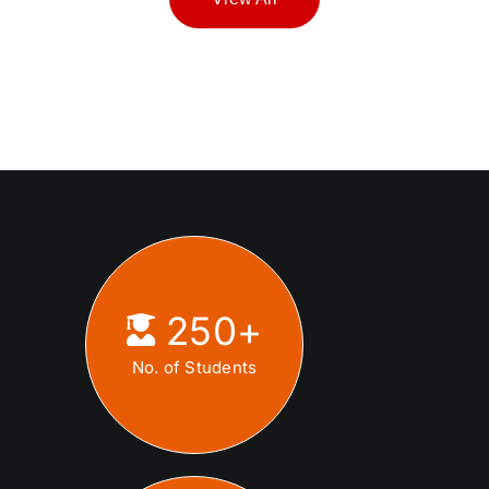
250
+
No. of Students