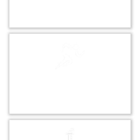
Our school playground is a vibrant space where
students can play, socialize, and engage in various
sports and recreational activities.
Sports
Sports at our school promote teamwork,
discipline, and fitness, offering students various
opportunities to excel in diverse athletic activities.