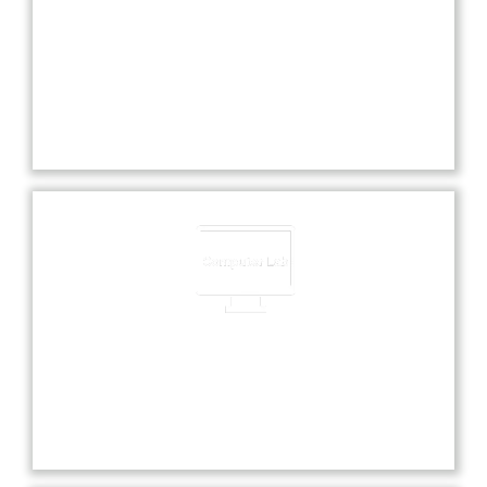
Experienced Faculties
Our school boasts highly experienced faculties
dedicated to providing exceptional education and
nurturing each student’s academic and personal
growth.
Computer Lab
Our state-of-the-art computer lab offers students
hands-on experience with the latest technology
and software for enhanced learning.