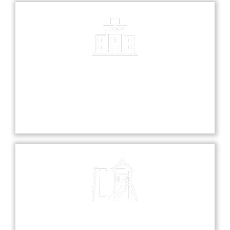
Library
Our library is a treasure trove of knowledge,
offering a diverse collection of books and
resources for all students.
Playground