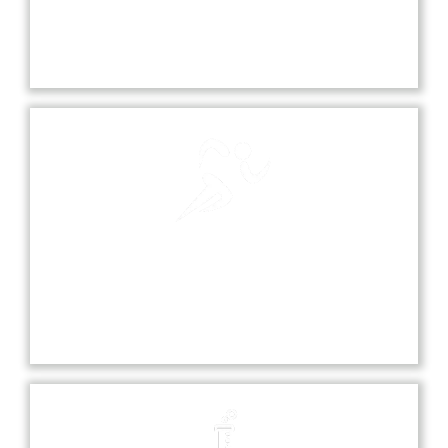
Our school playground is a vibrant space where
students can play, socialize, and engage in various
sports and recreational activities.
Sports
Sports at our school promote teamwork,
discipline, and fitness, offering students various
opportunities to excel in diverse athletic activities.