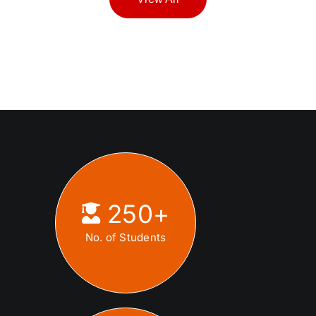
250
+
No. of Students