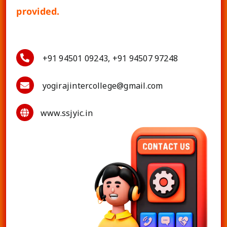
provided.
+91 94501 09243, +91 94507 97248
yogirajintercollege@gmail.com
www.ssjyic.in