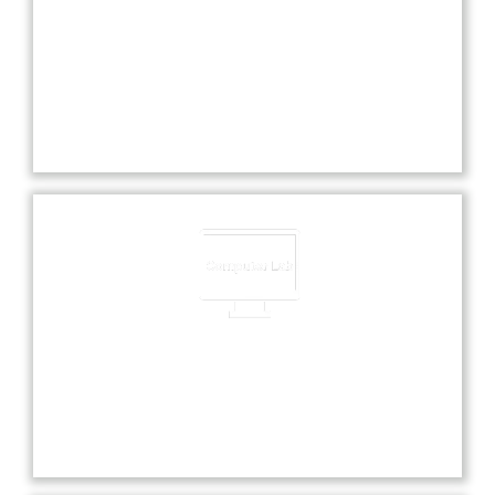
Experienced Faculties
Our school boasts highly experienced faculties
dedicated to providing exceptional education and
nurturing each student’s academic and personal
growth.
Computer Lab
Our state-of-the-art computer lab offers students
hands-on experience with the latest technology
and software for enhanced learning.