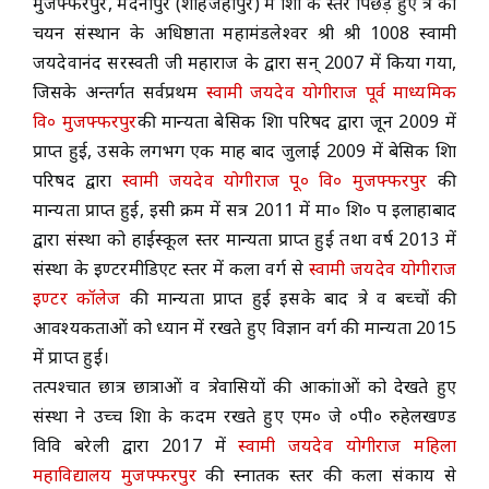
मुजफ्फरपुर, मदनापुर (शाहजहाँपुर) में शिक्षा के स्तर पिछड़े हुए क्षेत्र का
चयन संस्थान के अधिष्ठाता महामंडलेश्वर श्री श्री 1008 स्वामी
ACADEMICS
जयदेवानंद सरस्वती जी महाराज के द्वारा सन् 2007 में किया गया,
जिसके अन्तर्गत सर्वप्रथम
स्वामी जयदेव योगीराज पूर्व माध्यमिक
NEWS & EVENT
वि० मुजफ्फरपुर
की मान्यता बेसिक शिक्षा परिषद द्वारा जून 2009 में
प्राप्त हुई, उसके लगभग एक माह बाद जुलाई 2009 में बेसिक शिक्षा
परिषद द्वारा
स्वामी जयदेव योगीराज पू० वि० मुजफ्फरपुर
की
Important Documents
मान्यता प्राप्त हुई, इसी क्रम में सत्र 2011 में मा० शि० प इलाहाबाद
द्वारा संस्था को हाईस्कूल स्तर मान्यता प्राप्त हुई तथा वर्ष 2013 में
Gallery
संस्था के इण्टरमीडिएट स्तर में कला वर्ग से
स्वामी जयदेव योगीराज
इण्टर कॉलेज
की मान्यता प्राप्त हुई इसके बाद क्षेत्र व बच्चों की
Contact Us
आवश्यकताओं को ध्यान में रखते हुए विज्ञान वर्ग की मान्यता 2015
में प्राप्त हुई।
तत्पश्चात छात्र छात्राओं व क्षेत्रवासियों की आकांक्षाओं को देखते हुए
संस्था ने उच्च शिक्षा के कदम रखते हुए एम० जे ०पी० रुहेलखण्ड
विवि बरेली द्वारा 2017 में
स्वामी जयदेव योगीराज महिला
महाविद्यालय मुजफ्फरपुर
की स्नातक स्तर की कला संकाय से