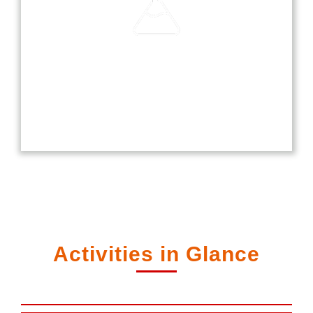
Laboratories
Our laboratories are equipped with modern
technology, providing students with hands-on
experience in science, computer, and language
studies.
Activities in Glance