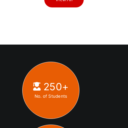
250
+
No. of Students