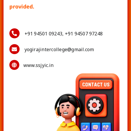
provided.
+91 94501 09243, +91 94507 97248
yogirajintercollege@gmail.com
www.ssjyic.in