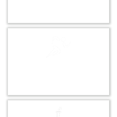
Our school playground is a vibrant space where
students can play, socialize, and engage in various
sports and recreational activities.
Sports
Sports at our school promote teamwork,
discipline, and fitness, offering students various
opportunities to excel in diverse athletic activities.