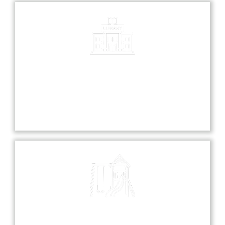
Library
Our library is a treasure trove of knowledge,
offering a diverse collection of books and
resources for all students.
Playground