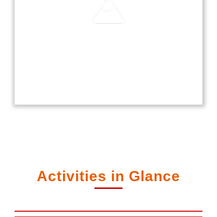
Laboratories
Our laboratories are equipped with modern
technology, providing students with hands-on
experience in science, computer, and language
studies.
Activities in Glance