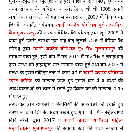
मुजफ्फरपुर, मदनापुर (शाहजहाँपुर) में शिक्षा के स्तर पिछड़े हुए क्षेत्र का
चयन संस्थान के अधिष्ठाता महामंडलेश्वर श्री श्री 1008 स्वामी
ACADEMICS
जयदेवानंद सरस्वती जी महाराज के द्वारा सन् 2007 में किया गया,
जिसके अन्तर्गत सर्वप्रथम
स्वामी जयदेव योगीराज पूर्व माध्यमिक
NEWS & EVENT
वि० मुजफ्फरपुर
की मान्यता बेसिक शिक्षा परिषद द्वारा जून 2009 में
प्राप्त हुई, उसके लगभग एक माह बाद जुलाई 2009 में बेसिक शिक्षा
परिषद द्वारा
स्वामी जयदेव योगीराज पू० वि० मुजफ्फरपुर
की
Important Documents
मान्यता प्राप्त हुई, इसी क्रम में सत्र 2011 में मा० शि० प इलाहाबाद
द्वारा संस्था को हाईस्कूल स्तर मान्यता प्राप्त हुई तथा वर्ष 2013 में
Gallery
संस्था के इण्टरमीडिएट स्तर में कला वर्ग से
स्वामी जयदेव योगीराज
इण्टर कॉलेज
की मान्यता प्राप्त हुई इसके बाद क्षेत्र व बच्चों की
Contact Us
आवश्यकताओं को ध्यान में रखते हुए विज्ञान वर्ग की मान्यता 2015
में प्राप्त हुई।
तत्पश्चात छात्र छात्राओं व क्षेत्रवासियों की आकांक्षाओं को देखते हुए
संस्था ने उच्च शिक्षा के कदम रखते हुए एम० जे ०पी० रुहेलखण्ड
विवि बरेली द्वारा 2017 में
स्वामी जयदेव योगीराज महिला
महाविद्यालय मुजफ्फरपुर
की स्नातक स्तर की कला संकाय से