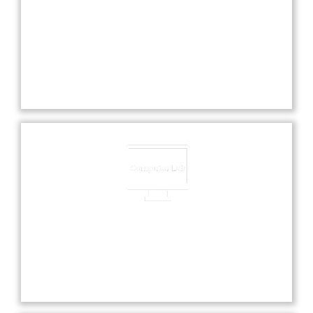
Experienced Faculties
Our school boasts highly experienced faculties
dedicated to providing exceptional education and
nurturing each student’s academic and personal
growth.
Computer Lab
Our state-of-the-art computer lab offers students
hands-on experience with the latest technology
and software for enhanced learning.