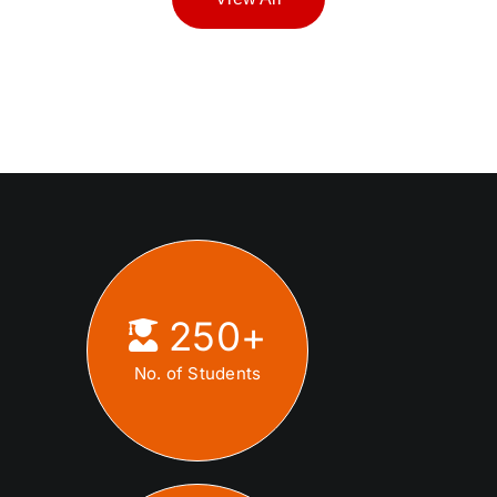
250
+
No. of Students