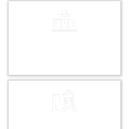
Library
Our library is a treasure trove of knowledge,
offering a diverse collection of books and
resources for all students.
Playground