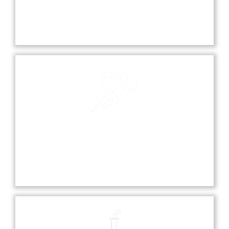
Our school playground is a vibrant space where
students can play, socialize, and engage in various
sports and recreational activities.
Sports
Sports at our school promote teamwork,
discipline, and fitness, offering students various
opportunities to excel in diverse athletic activities.