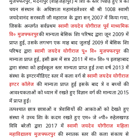
मुजफ्फरपुर, मदनापुर (शाहजहाँपुर) में शिक्षा के स्तर पिछड़े हुए क्षेत्र का
चयन संस्थान के अधिष्ठाता महामंडलेश्वर श्री श्री 1008 स्वामी
ACADEMICS
जयदेवानंद सरस्वती जी महाराज के द्वारा सन् 2007 में किया गया,
जिसके अन्तर्गत सर्वप्रथम
स्वामी जयदेव योगीराज पूर्व माध्यमिक
NEWS & EVENT
वि० मुजफ्फरपुर
की मान्यता बेसिक शिक्षा परिषद द्वारा जून 2009 में
प्राप्त हुई, उसके लगभग एक माह बाद जुलाई 2009 में बेसिक शिक्षा
परिषद द्वारा
स्वामी जयदेव योगीराज पू० वि० मुजफ्फरपुर
की
Important Documents
मान्यता प्राप्त हुई, इसी क्रम में सत्र 2011 में मा० शि० प इलाहाबाद
द्वारा संस्था को हाईस्कूल स्तर मान्यता प्राप्त हुई तथा वर्ष 2013 में
Gallery
संस्था के इण्टरमीडिएट स्तर में कला वर्ग से
स्वामी जयदेव योगीराज
इण्टर कॉलेज
की मान्यता प्राप्त हुई इसके बाद क्षेत्र व बच्चों की
Contact Us
आवश्यकताओं को ध्यान में रखते हुए विज्ञान वर्ग की मान्यता 2015
में प्राप्त हुई।
तत्पश्चात छात्र छात्राओं व क्षेत्रवासियों की आकांक्षाओं को देखते हुए
संस्था ने उच्च शिक्षा के कदम रखते हुए एम० जे ०पी० रुहेलखण्ड
विवि बरेली द्वारा 2017 में
स्वामी जयदेव योगीराज महिला
महाविद्यालय मुजफ्फरपुर
की स्नातक स्तर की कला संकाय से