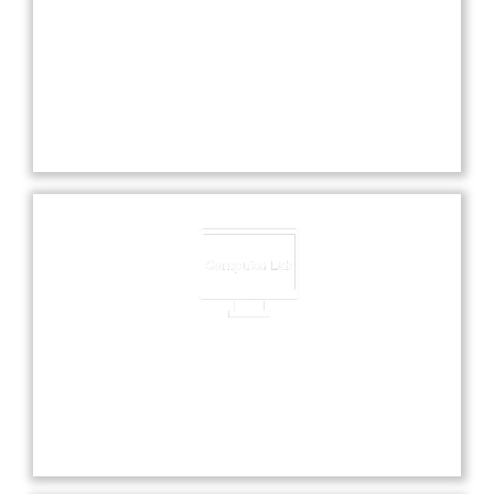
Experienced Faculties
Our school boasts highly experienced faculties
dedicated to providing exceptional education and
nurturing each student’s academic and personal
growth.
Computer Lab
Our state-of-the-art computer lab offers students
hands-on experience with the latest technology
and software for enhanced learning.