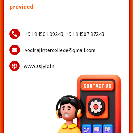
provided.
+91 94501 09243, +91 94507 97248
yogirajintercollege@gmail.com
www.ssjyic.in