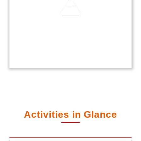
Laboratories
Our laboratories are equipped with modern
technology, providing students with hands-on
experience in science, computer, and language
studies.
Activities in Glance