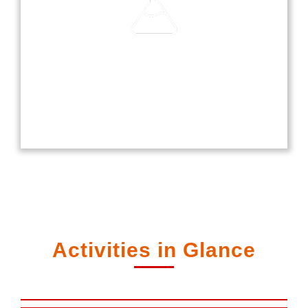
Laboratories
Our laboratories are equipped with modern
technology, providing students with hands-on
experience in science, computer, and language
studies.
Activities in Glance