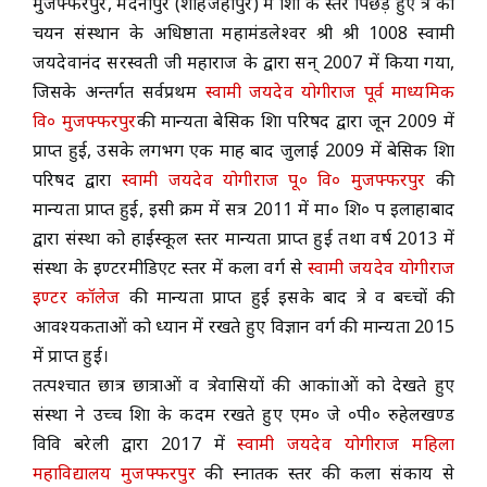
मुजफ्फरपुर, मदनापुर (शाहजहाँपुर) में शिक्षा के स्तर पिछड़े हुए क्षेत्र का
चयन संस्थान के अधिष्ठाता महामंडलेश्वर श्री श्री 1008 स्वामी
ACADEMICS
जयदेवानंद सरस्वती जी महाराज के द्वारा सन् 2007 में किया गया,
जिसके अन्तर्गत सर्वप्रथम
स्वामी जयदेव योगीराज पूर्व माध्यमिक
NEWS & EVENT
वि० मुजफ्फरपुर
की मान्यता बेसिक शिक्षा परिषद द्वारा जून 2009 में
प्राप्त हुई, उसके लगभग एक माह बाद जुलाई 2009 में बेसिक शिक्षा
परिषद द्वारा
स्वामी जयदेव योगीराज पू० वि० मुजफ्फरपुर
की
Important Documents
मान्यता प्राप्त हुई, इसी क्रम में सत्र 2011 में मा० शि० प इलाहाबाद
द्वारा संस्था को हाईस्कूल स्तर मान्यता प्राप्त हुई तथा वर्ष 2013 में
Gallery
संस्था के इण्टरमीडिएट स्तर में कला वर्ग से
स्वामी जयदेव योगीराज
इण्टर कॉलेज
की मान्यता प्राप्त हुई इसके बाद क्षेत्र व बच्चों की
Contact Us
आवश्यकताओं को ध्यान में रखते हुए विज्ञान वर्ग की मान्यता 2015
में प्राप्त हुई।
तत्पश्चात छात्र छात्राओं व क्षेत्रवासियों की आकांक्षाओं को देखते हुए
संस्था ने उच्च शिक्षा के कदम रखते हुए एम० जे ०पी० रुहेलखण्ड
विवि बरेली द्वारा 2017 में
स्वामी जयदेव योगीराज महिला
महाविद्यालय मुजफ्फरपुर
की स्नातक स्तर की कला संकाय से