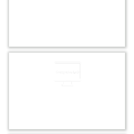
Experienced Faculties
Our school boasts highly experienced faculties
dedicated to providing exceptional education and
nurturing each student’s academic and personal
growth.
Computer Lab
Our state-of-the-art computer lab offers students
hands-on experience with the latest technology
and software for enhanced learning.