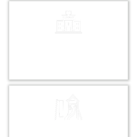
Library
Our library is a treasure trove of knowledge,
offering a diverse collection of books and
resources for all students.
Playground