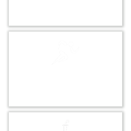
Our school playground is a vibrant space where
students can play, socialize, and engage in various
sports and recreational activities.
Sports
Sports at our school promote teamwork,
discipline, and fitness, offering students various
opportunities to excel in diverse athletic activities.