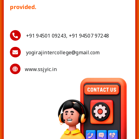
provided.
+91 94501 09243, +91 94507 97248
yogirajintercollege@gmail.com
www.ssjyic.in