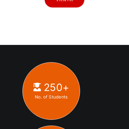
250
+
No. of Students