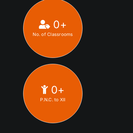
0
+
No. of Classrooms
0
+
P.N.C. to XII