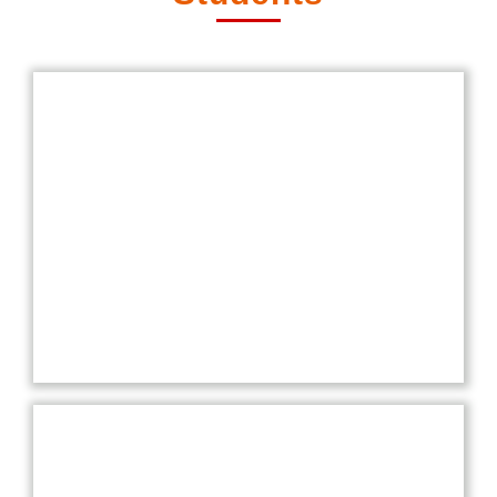
Experienced Faculties
Our school boasts highly experienced faculties
dedicated to providing exceptional education and
nurturing each student’s academic and personal
growth.